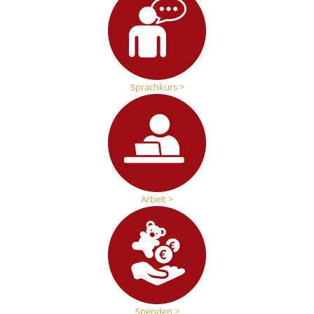
Sprachkurs >
Arbeit >
Spenden >